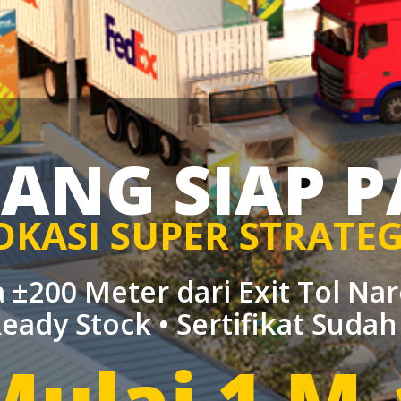
ANG SIAP P
OKASI SUPER STRATEG
 ±200 Meter dari Exit Tol Na
Ready Stock • Sertifikat Suda