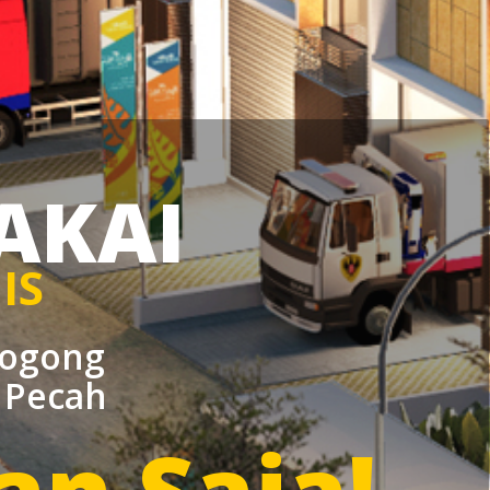
AKAI
IS
rogong
h Pecah